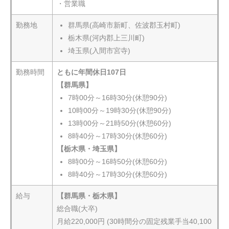
・営業職
勤務地
群馬県(高崎市新町、佐波郡玉村町)
栃木県(河内郡上三川町)
埼玉県(入間市宮寺)
勤務時間
ともに年間休日107日
【
群馬県
】
7
時
00
分～
16
時
30
分
(
休憩90
分
)
10
時
00
分～
19
時
30
分
(
休憩90
分
)
13
時
00
分～
21
時50
分
(
休憩6
0
分
)
8時40分～17時30分(休憩60分)
【
栃木県・埼玉県
】
8
時0
0
分～
16
時50
分
(
休憩
60
分
)
8時40分～17時30分(休憩60分)
給与
【群馬県・栃木県】
総合職(大卒)
月給220,000円 (30時間分の固定残業手当40,100